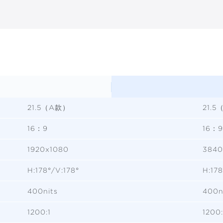
21.5（A款）
21.
16：9
16：9
1920x1080
3840
H:178°/V:178°
H:178
400nits
400n
1200:1
1200: