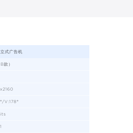
立式广告机
5（B款）
x2160
°/V:178°
its
1