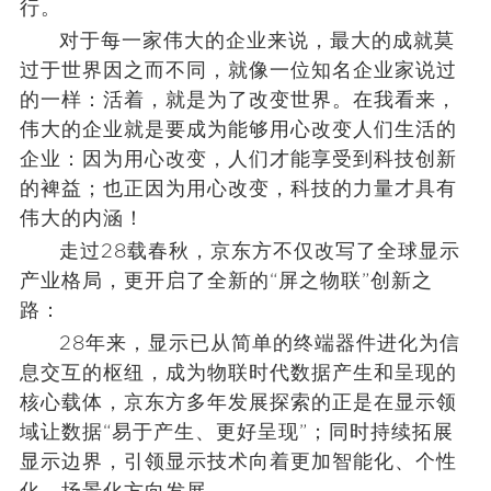
行。
对于每一家伟大的企业来说，最大的成就莫
过于世界因之而不同，就像一位知名企业家说过
的一样：活着，就是为了改变世界。在我看来，
伟大的企业就是要成为能够用心改变人们生活的
企业：因为用心改变，人们才能享受到科技创新
的裨益；也正因为用心改变，科技的力量才具有
伟大的内涵！
走过28载春秋，京东方不仅改写了全球显示
产业格局，更开启了全新的“屏之物联”创新之
路：
28年来，显示已从简单的终端器件进化为信
息交互的枢纽，成为物联时代数据产生和呈现的
核心载体，京东方多年发展探索的正是在显示领
域让数据“易于产生、更好呈现”；同时持续拓展
显示边界，引领显示技术向着更加智能化、个性
化、场景化方向发展。