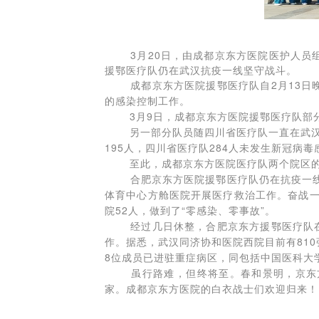
3月20日，由成都京东方医院医护人
援鄂医疗队仍在武汉抗疫一线坚守战斗。
成都京东方医院援鄂医疗队自2月13日晚
的感染控制工作。
3月9日，成都京东方医院援鄂医疗队部分队
另一部分队员随四川省医疗队一直在武汉协和
195人，四川省医疗队284人未发生新冠病毒
至此，成都京东方医院医疗队两个院区的感
合肥京东方医院援鄂医疗队仍在抗疫一线进
体育中心方舱医院开展医疗救治工作。奋战一
院52人，做到了“零感染、零事故”。
经过几日休整，合肥京东方援鄂医疗队在3
作。
据悉，武汉同济协和医院西院目前有81
8位成员已进驻重症病区，同包括中国医科大
虽行路难，但终将至。春和景明，京东方
家。成都京东方医院的白衣战士们欢迎归来！