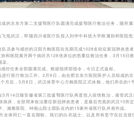
员组成的京东方第二支援鄂医疗队圆满完成援鄂医疗救治任务，随所
飞抵武汉，即随四川省医疗队投入到华中科技大学附属协和医院危
员参与感控的汉阳方舱医院在先期完成1028名轻症新冠肺炎患
医院展开两个病区共128张床位的危重症救治任务，3月15日
感染。
控任务全部圆满完成。根据指挥部指令，今日正式返程。
行医疗救治工作。2月9日，由合肥京东方医院医护人员组成的京
个月后，3月8日，武汉体育中心方舱医院正式休舱，他们所在的1号舱
月14日随安徽省第三批援鄂医疗队再度投入疫情救治，接管武汉
0张病床，全部用来收治重症新冠肺炎患者，是最后兜底的武汉10所
学、湘雅医院、钟南山院士团队在内的15家外省医疗队并肩作战。
全体同仁一直在期盼。我们的白衣战士、以及所有坚守在抗击疫情