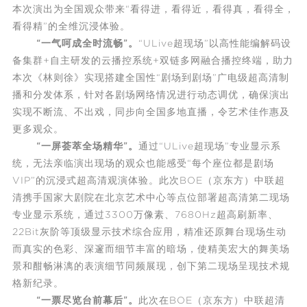
本次演出为全国观众带来“看得进，看得近，看得真，看得全，
看得精”的全维沉浸体验。
“一气呵成全时流畅”。
“ULive超现场”以高性能编解码设
备集群+自主研发的云播控系统+双链多网融合播控终端，助力
本次《林则徐》实现搭建全国性“剧场到剧场”广电级超高清制
播和分发体系，针对各剧场网络情况进行动态调优，确保演出
实现不断流、不出戏，同步向全国多地直播，令艺术佳作惠及
更多观众。
“一屏荟萃全场精华”。
通过“ULive超现场”专业显示系
统，无法亲临演出现场的观众也能感受“每个座位都是剧场
VIP”的沉浸式超高清观演体验。此次BOE（京东方）中联超
清携手国家大剧院在北京艺术中心等点位部署超高清第二现场
专业显示系统，通过3300万像素、7680Hz超高刷新率、
22Bit灰阶等顶级显示技术综合应用，精准还原舞台现场生动
而真实的色彩、深邃而细节丰富的暗场，使精美宏大的舞美场
景和酣畅淋漓的表演细节同频展现，创下第二现场呈现技术规
格新纪录。
“一票尽览台前幕后”。
此次在BOE（京东方）中联超清