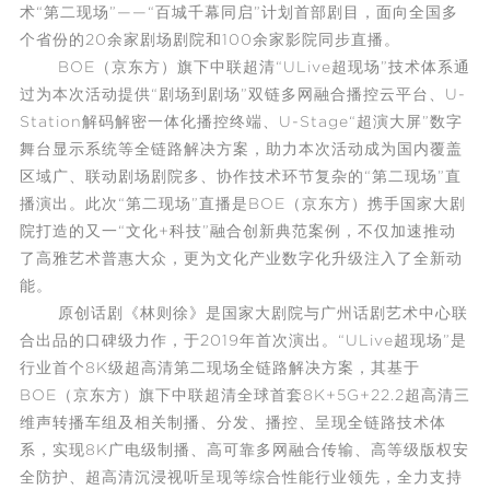
术“第二现场”——“百城千幕同启”计划首部剧目，面向全国多
个省份的20余家剧场剧院和100余家影院同步直播。
BOE（京东方）旗下中联超清“ULive超现场”技术体系通
过为本次活动提供“剧场到剧场”双链多网融合播控云平台、U-
Station解码解密一体化播控终端、U-Stage“超演大屏”数字
舞台显示系统等全链路解决方案，助力本次活动成为国内覆盖
区域广、联动剧场剧院多、协作技术环节复杂的“第二现场”直
播演出。此次“第二现场”直播是BOE（京东方）携手国家大剧
院打造的又一“文化+科技”融合创新典范案例，不仅加速推动
了高雅艺术普惠大众，更为文化产业数字化升级注入了全新动
能。
原创话剧《林则徐》是国家大剧院与广州话剧艺术中心联
合出品的口碑级力作，于2019年首次演出。“ULive超现场”是
行业首个8K级超高清第二现场全链路解决方案，其基于
BOE（京东方）旗下中联超清全球首套8K+5G+22.2超高清三
维声转播车组及相关制播、分发、播控、呈现全链路技术体
系，实现8K广电级制播、高可靠多网融合传输、高等级版权安
全防护、超高清沉浸视听呈现等综合性能行业领先，全力支持