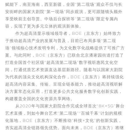
赋能下，南至海南，西至新疆，全国“第二现场”观众不仅与长
安街畔的国家大剧院“第一现场”同步观演，更可跟随镜头额外
享受映前主创导赏、中场后台探班等“第二现场”限定专属内
容，实现了更为多元立体的观演新体验。
作为超高清显示领域领导者，BOE（京东方）始终致力
于推动超高清产业的发展与普及，目前已布局多项“第二现
场”领域核心技术发明专利，为文化数字化战略提供了可推广方
案。与此同时，BOE（京东方）已联合北京潘家园街道打造了
打造全国首个社区级“超高清第二现场”数字视听惠民文化空
间，打通优质艺术资源直达基层新路径。随着与以国家大剧院
为代表的顶尖文化机构深化合作，BOE（京东方）将持续强化
超高清内容采集、传输、呈现全链条能力，推动超高清视听解
决方案常态化应用，打造更多公共文化服务数字化创新实践，
构建覆盖全国的文化资源共享网络。
从2020年与国家大剧院合作完成全球首次“8K+5G”舞台
艺术直播，到如今舞台艺术“第二现场”“百城千幕”计划的规模
化落地，BOE（京东方）不断推动“科技+文化”的创新实践，
夯实超高清全链路领先优势。面向未来，BOE（京东方）将继