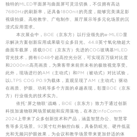
独特的MLED平面屏与曲面屏可灵活切换，不仅拥有高达
7680Hz的刷新率，还具备1800nit的亮度，能够完美满足影
视级拍摄、高校教学、广电制作、展厅展示等多元化场景的沉
浸式应用需求。
本次展会中，BOE（京东方）以行业领先的α-MLED显
示解决方案创新应用成果吸引众多目光。44.8英寸氧化物超大
曲面车载屏，搭载BOE（京东方）先进的COG玻璃基MLED
背光技术，拥有6048个超高控光分区，可实现百万级对比度
和2000nit高亮画质，为乘客带来前所未有的极致视觉享受。
此外，现场进行的AM（主动式）和PM（被动式）对比试验，
以LTPS COG P0.9为载体，直观呈现了AM（主动式）驱动
在画质、护眼、功耗等多个方面的卓越表现，彰显BOE（京东
方）行业领先的技术实力。
依托“屏之物联”战略，BOE（京东方）致力于通过创新
科技加速
物联网
场景赋能和应用落地，在本次InfoComm
2024上带来了众多创新技术和产品，涵盖智慧办公、
智慧零
售
等多元场景。92英寸红外触控白板，具备防眩光、硬件低蓝
光和无频闪护眼效果，为会议和教学场景带来更加舒适的体