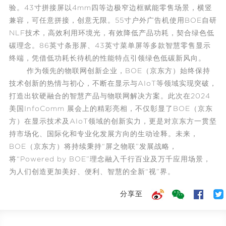
验。43寸拼接屏以4mm四等边极窄边框赋能零售场景，横竖
兼容，可任意拼接，创意无限。55寸户外广告机使用BOE自研
NLF技术，高效利用环境光，有效降低产品功耗，契合绿色低
碳理念。86英寸条形屏、43英寸菜单屏等多款
智慧零售
显示
终端，凭借低功耗长待机的性能特点引领绿色低碳新风向。
作为领先的
物联网
创新企业，BOE（京东方）始终保持
技术创新的热情与初心，不断在显示与AIoT等领域实现突破，
打造出软硬融合的智慧产品与
物联网
解决方案。此次在2024
美国InfoComm 展会上的精彩亮相，不仅彰显了BOE（京东
方）在显示技术及AIoT领域的创新实力，更是对京东方一贯坚
持市场化、国际化和专业化发展方向的生动诠释。未来，
BOE（京东方）将持续秉持“屏之物联”发展战略，
将“Powered by BOE”理念融入千行百业及万千应用场景，
为人们创造更加美好、便利、智慧的全新“视”界。
分享至