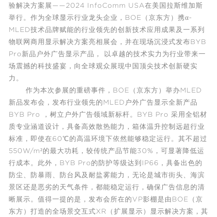
验解决方案展——2024 InfoComm USA在美国拉斯维加斯
举行。作为全球显示行业龙头企业，BOE（京东方）携α-
MLED技术品牌赋能的行业领先的创新技术应用成果及一系列
物联网
商用显示解决方案亮相展会，并在现场沉浸式发布BYB
Pro新品户外广告显示产品， 以卓越的技术实力为行业带来一
场震撼的科技盛宴，向全球观众展现中国顶尖技术创新硬实
力。
作为本次参展的重磅事件，BOE（京东方）举办MLED
新品发布会，发布行业领先的MLED户外广告显示全新产品
BYB Pro ，树立户外广告领域新标杆。BYB Pro 采用全铝材
质专业涵道设计，具备高效散热能力，箱体温升控制远超行业
标准，即使在60℃的高温环境下依然能够稳定运行。其不超过
550W/m²的最大功耗，较传统产品节能30%，可显著降低运
行成本。此外，BYB Pro的防护等级达到IP66，具备出色的
防尘、防暴雨、防台风及耐盐雾能力，无论是城市街头、海滨
景区还是恶劣的天气条件，都能稳定运行，确保广告信息的清
晰展示。值得一提的是，发布会所在的VP影棚是由BOE（京
东方）打造的全场景交互式XR（扩展显示）显示解决方案，其