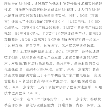
理拍摄的8K影像，通过稳定的低延时宽带传输技术和实时解码
技术，将压缩的码流解码还原成原始8K视频，让人们在8K显
示屏前就能实时观看到现场超高清实况。同时，BOE（京东
方）还展示了全球领先的75英寸8K Mini LED电视、8K BD
Cell显示、75英寸8K广播级监视器、31.5英寸超高清广播级监
视器、86英寸8K显示、110英寸8K智慧终端等产品。随着5G
加快商用，BOE（京东方）8K超高清解决方案将进一步应用
于远程直播、体育赛事、远程医疗、艺术展览等诸多领域。
作为全球
物联网
创新企业，BOE（京东方）还持续通过
技术创新，赋能超高清显示产业发展，通过自主研发的AI技
术，对视频/图片进行高清晰度、高分辨率、高色彩性的自动
化图像处理，达到4K/8K标准。目前，BOE（京东方）超高
清画质增强解决方案已于今年年初落地广东广播电视台，实现
首批基于AI算法的超高清HDR片源交付。在AI图像处理领
域，BOE（京东方）已有３项技术获得了世界算法冠军，10项
技术位列世界TOP 10。
近年来，在“8425”战略指导下，BOE（京东方）持续携
手合作伙伴，强化软硬融合能力，打通拍摄、内容、传输、显