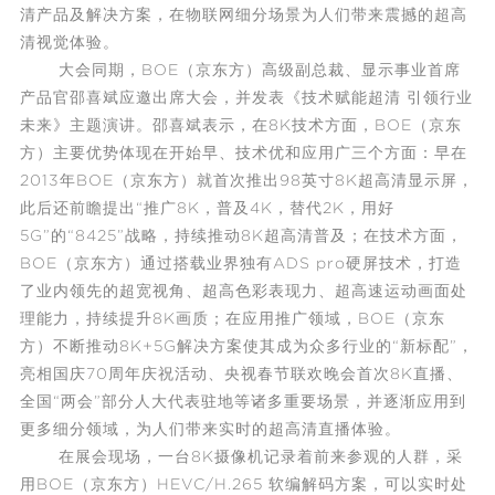
清产品及解决方案，在
物联网
细分场景为人们带来震撼的超高
清视觉体验。
大会同期，BOE（京东方）高级副总裁、显示事业首席
产品官邵喜斌应邀出席大会，并发表《技术赋能超清 引领行业
未来》主题演讲。邵喜斌表示，在8K技术方面，BOE（京东
方）主要优势体现在开始早、技术优和应用广三个方面：早在
2013年BOE（京东方）就首次推出98英寸8K超高清显示屏，
此后还前瞻提出“推广8K，普及4K，替代2K，用好
5G”的“8425”战略，持续推动8K超高清普及；在技术方面，
BOE（京东方）通过搭载业界独有ADS pro硬屏技术，打造
了业内领先的超宽视角、超高色彩表现力、超高速运动画面处
理能力，持续提升8K画质；在应用推广领域，BOE（京东
方）不断推动8K+5G解决方案使其成为众多行业的“新标配”，
亮相国庆70周年庆祝活动、央视春节联欢晚会首次8K直播、
全国“两会”部分人大代表驻地等诸多重要场景，并逐渐应用到
更多细分领域，为人们带来实时的超高清直播体验。
在展会现场，一台8K摄像机记录着前来参观的人群，采
用BOE（京东方）HEVC/H.265 软编解码方案，可以实时处