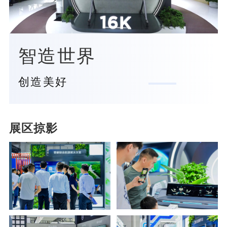
l
a
智造世界
y
创造美好
V
展区掠影
i
d
e
零碳综合能源解决方案
车载显示产品吸引观众