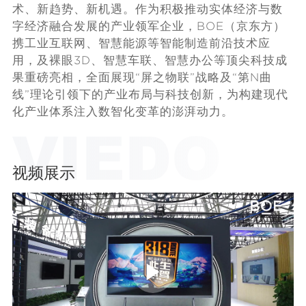
术、新趋势、新机遇。作为积极推动实体经济与数
字经济融合发展的产业领军企业，BOE（京东方）
携
工业互联网
、智慧能源等智能制造前沿技术应
用，及裸眼3D、智慧车联、智慧办公等顶尖科技成
果重磅亮相，全面展现“屏之物联”战略及“第N曲
线”理论引领下的产业布局与科技创新，为构建现代
化产业体系注入数智化变革的澎湃动力。
视频展示
P