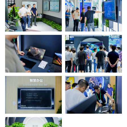
o
专业团队听取AI+业务讲解
工业互联网平台
14.0”WUXGA SLAT
观众观看裸眼3D展品
智慧办公新品展示
合肥产线展品参与展示