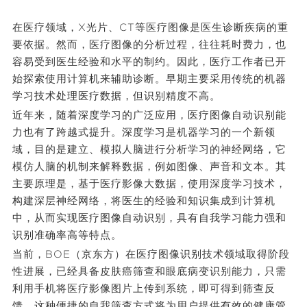
a
在医疗领域，X光片、CT等医疗图像是医生诊断疾病的重
要依据。然而，医疗图像的分析过程，往往耗时费力，也
y
容易受到医生经验和水平的制约。因此，医疗工作者已开
始探索使用计算机来辅助诊断。早期主要采用传统的机器
V
学习技术处理医疗数据，但识别精度不高。
近年来，随着深度学习的广泛应用，医疗图像自动识别能
力也有了跨越式提升。深度学习是机器学习的一个新领
i
域，目的是建立、模拟人脑进行分析学习的神经网络，它
模仿人脑的机制来解释数据，例如图像、声音和文本。其
d
主要原理是，基于医疗影像大数据，使用深度学习技术，
构建深层神经网络，将医生的经验和知识集成到计算机
中，从而实现医疗图像自动识别，具有自我学习能力强和
e
识别准确率高等特点。
当前，BOE（京东方）在医疗图像识别技术领域取得阶段
o
性进展，已经具备皮肤癌筛查和眼底病变识别能力，只需
利用手机将医疗影像图片上传到系统，即可得到筛查反
馈。这种便捷的自我筛查方式将为用户提供有效的健康管