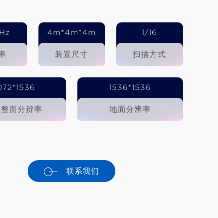
Hz
4m*4m*4m
1/16
率
装置尺寸
扫描方式
072*1536
1536*1536
体整面分辨率
地面分辨率
联系我们