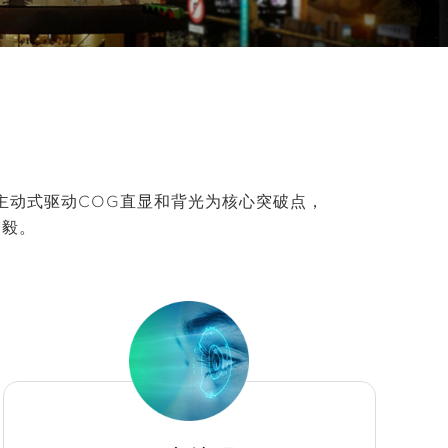
以主动式驱动COG直显和背光为核心突破点，
刘毅。