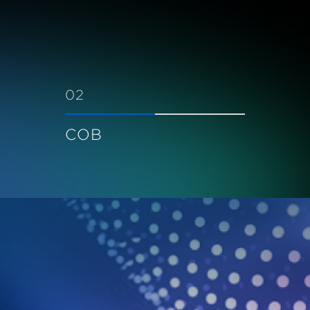
02
COB