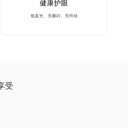
健康护眼
低蓝光、无频闪、无抖动
享受